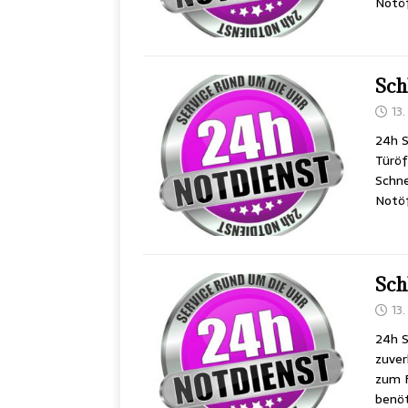
Notöf
Sch
13
24h S
Türöf
Schne
Notöf
Sch
13
24h S
zuver
zum F
benöt