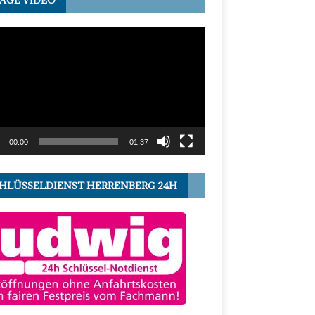
-
r
00:00
01:37
HLÜSSELDIENST HERRENBERG 24H