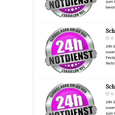
zum F
benöt
Sch
13
24h S
zuver
Festp
Notöf
Sch
13
24h S
zuver
zum F