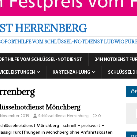
ST HERRENBERG
SOFORTHILFE VOM SCHLÜSSEL-NOTDIENST LUDWIG FÜR 
FORTHILFE VOM SCHLÜSSEL-NOTDIENST
24H NOTDIENST FÜ
VICELEISTUNGEN
KARTENZAHLUNG
SCHLÜSSELDI
rrenberg
ÖF
lüsselnotdienst Mönchberg
. November 2019
Schlüsseldienst Herrenberg
0
chlüsselnotdienst Mönchberg schnell – preiswert –
lässig! Türöffnungen in Mönchberg ohne Anfahrtskosten
IM