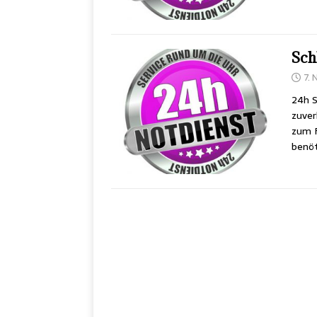
Sch
7.
24h S
zuver
zum F
benöt