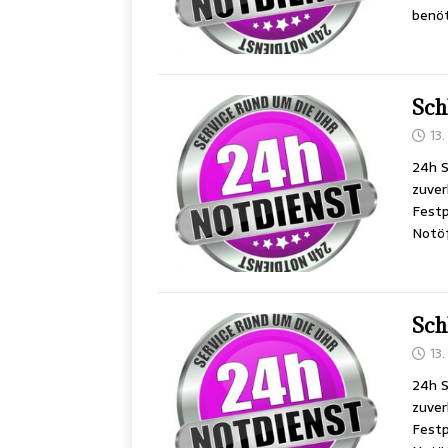
benöt
Sch
13
24h S
zuver
Festp
Notöf
Sch
13
24h S
zuver
Festp