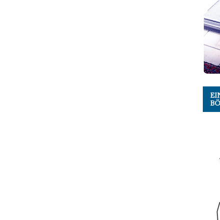
EI
BÖ