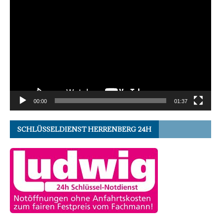
Video-
Player
00:00
01:37
SCHLÜSSELDIENST HERRENBERG 24H