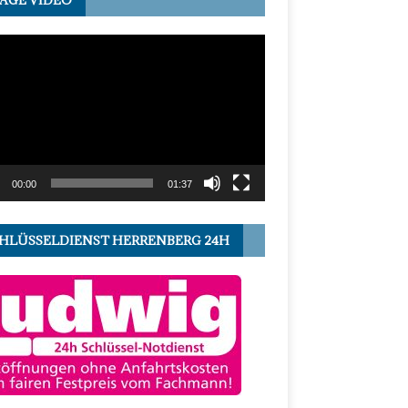
-
r
00:00
01:37
HLÜSSELDIENST HERRENBERG 24H