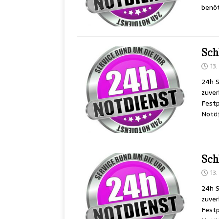
benöt
Sch
13
24h S
zuver
Festp
Notöf
Sch
13
24h S
zuver
Festp