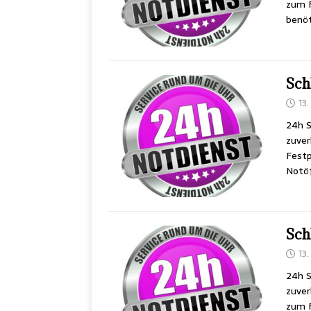
zum F
benöt
Sch
13
24h S
zuver
Festp
Notöf
Sch
13
24h S
zuver
zum F