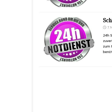
Sch
7.
24h S
zuver
zum F
benöt