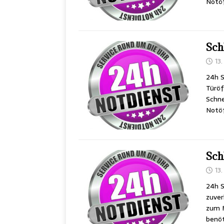
Notöf
Sch
13
24h S
Türöf
Schne
Notöf
Sch
13
24h S
zuver
zum F
benöt