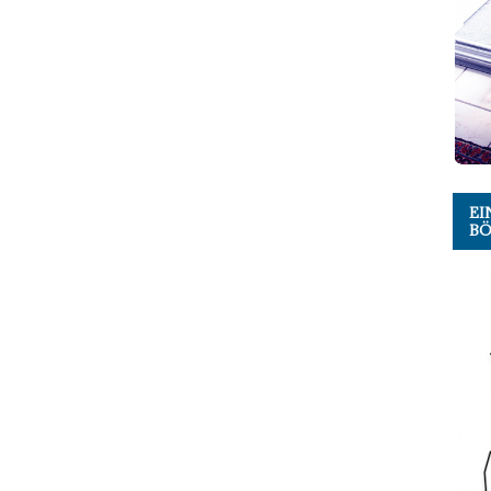
EI
BÖ