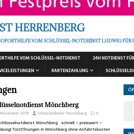
ST HERRENBERG
SOFORTHILFE VOM SCHLÜSSEL-NOTDIENST LUDWIG FÜR 
FORTHILFE VOM SCHLÜSSEL-NOTDIENST
24H NOTDIENST FÜ
VICELEISTUNGEN
KARTENZAHLUNG
SCHLÜSSELDI
ngen
ÖF
lüsselnotdienst Mönchberg
. November 2019
Schlüsseldienst Herrenberg
0
chlüsselnotdienst Mönchberg schnell – preiswert –
lässig! Türöffnungen in Mönchberg ohne Anfahrtskosten
IM